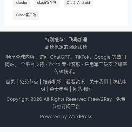
clashx
clash安全性
Clash Android
Clash客户端
特别推荐：
飞鸟加速
高速稳定的网络加速
畅享全球内容，访问 ChatGPT、TikTok、Google 等热门
网站。 全平台支持 · 7×24 专业客服 · 采用军工级安全加密
传输技术。
首页
|
免费节点
|
推荐机场
|
看看资讯
|
关于我们
|
隐私申
明
|
免责申明
|
网站地图
Copyright 2026 All Rights Reserved
FreeV2Ray · 免费
节点订阅平台
Powered by WordPress