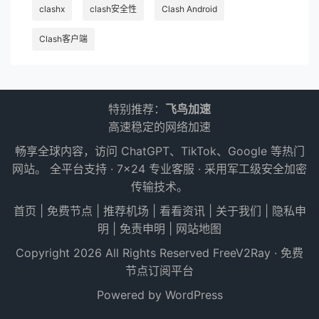
clashx
clash安全性
Clash Android
Clash客户端
特别推荐：
飞鸟加速
高速稳定的网络加速
畅享全球内容，访问 ChatGPT、TikTok、Google 等热门
网站。 全平台支持 · 7×24 专业客服 · 采用军工级安全加密
传输技术。
首页
|
免费节点
|
推荐机场
|
看看资讯
|
关于我们
|
隐私申
明
|
免责申明
|
网站地图
Copyright 2026 All Rights Reserved
FreeV2Ray · 免费
节点订阅平台
Powered by WordPress