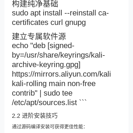
构建纯净基础
sudo apt install --reinstall ca-
certificates curl gnupg
建立专属软件源
echo "deb [signed-
by=/usr/share/keyrings/kali-
archive-keyring.gpg]
https://mirrors.aliyun.com/kali
kali-rolling main non-free
contrib" | sudo tee
/etc/apt/sources.list ```
2.2 进阶安装技巧
通过源码编译安装可获得更佳性能：