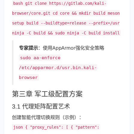
bash git clone https://gitlab.com/kali-
browser/core.git cd core && mkdir build meson
setup build --buildtype=release --prefix=/usr
ninja -C build && sudo ninja -C build install
专家提示
：使用AppArmor强化安全策略
sudo aa-enforce
/etc/apparmor.d/usr.bin.kali-
browser
第三章 军工级配置方案
3.1 代理矩阵配置艺术
创建智能代理切换规则（示例）：
json { "proxy_rules": [ { "pattern":