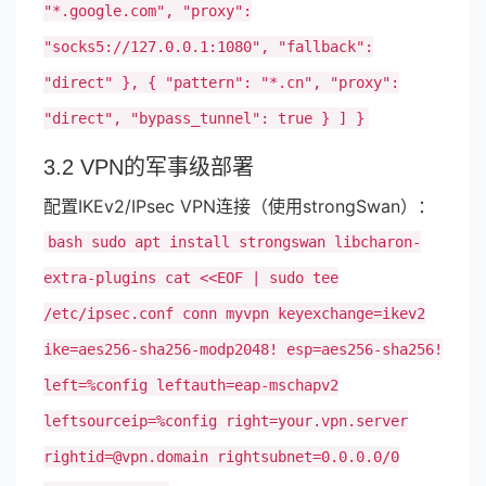
"*.google.com", "proxy":
"socks5://127.0.0.1:1080", "fallback":
"direct" }, { "pattern": "*.cn", "proxy":
"direct", "bypass_tunnel": true } ] }
3.2 VPN的军事级部署
配置IKEv2/IPsec VPN连接（使用strongSwan）：
bash sudo apt install strongswan libcharon-
extra-plugins cat <<EOF | sudo tee
/etc/ipsec.conf conn myvpn keyexchange=ikev2
ike=aes256-sha256-modp2048! esp=aes256-sha256!
left=%config leftauth=eap-mschapv2
leftsourceip=%config right=your.vpn.server
rightid=@vpn.domain
rightsubnet=0.0.0.0/0