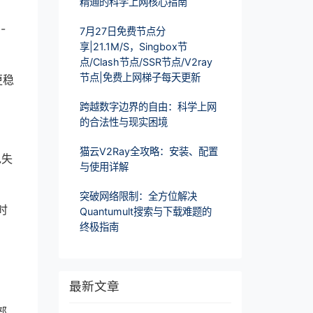
精通的科学上网核心指南
-
7月27日免费节点分
享|21.1M/S，Singbox节
点/Clash节点/SSR节点/V2ray
节点|免费上网梯子每天更新
更稳
跨越数字边界的自由：科学上网
的合法性与现实困境
猫云V2Ray全攻略：安装、配置
包失
与使用详解
突破网络限制：全方位解决
时
Quantumult搜索与下载难题的
终极指南
最新文章
部