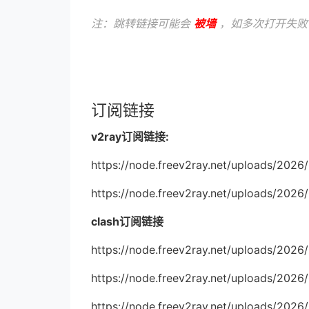
注：跳转链接可能会
被墙
，如多次打开失败
订阅链接
v2ray订阅链接:
https://node.freev2ray.net/uploads/2026
https://node.freev2ray.net/uploads/2026
clash订阅链接
https://node.freev2ray.net/uploads/202
https://node.freev2ray.net/uploads/202
https://node.freev2ray.net/uploads/202