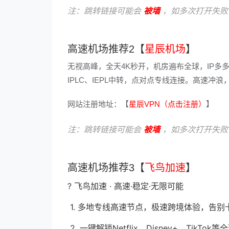
注：跳转链接可能会
被墙
，如多次打开失败
高速机场推荐2【
星辰机场
】
无视高峰，全天4K秒开，机房遍布全球，IP多
IPLC、IEPL中转，点对点专线连接。高速
网站注册地址：【
星辰VPN（点击注册）
】
注：跳转链接可能会
被墙
，如多次打开失败
高速机场推荐3【
飞鸟加速
】
? 飞鸟加速 · 高速·稳定·无限可能
1. 多地专线高速节点，极速跨境体验，告别
2. 一键解锁Netflix、Disney+、Tik