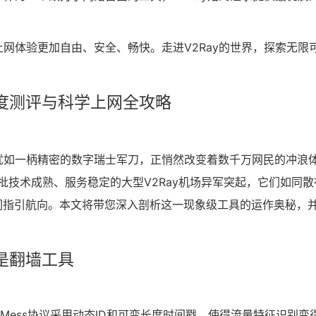
上网体验更加自由、安全、畅快。走进V2Ray的世界，探索无限
场深度测评与科学上网全攻略
y犹如一柄精密的数字瑞士军刀，正悄然改变着数千万网民的冲浪
批技术成熟、服务稳定的大型V2Ray机场异军突起，它们如同散
们指引航向。本文将带您深入剖析这一现象级工具的运作奥秘，
只是翻墙工具
VMess协议采用动态ID和可变长度时间戳，使得流量特征识别变